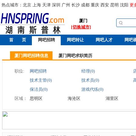
热点城市：
北京
上海
天津
深圳
广州
长沙
成都
重庆
西安
昆明
沈阳
更
厦门
[切换城市]
首 页
网吧招聘
网吧转让
网吧人才
网吧
厦门网吧招聘信息
厦门网吧求职简历
职位:
网吧招聘
经理(0)
店
技术主管(0)
技术员(0)
保洁员(0)
游戏代练(0)
区域：
思明区
海沧区
湖里区