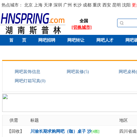
热点城市：
北京
上海
天津
深圳
广州
长沙
成都
重庆
西安
昆明
沈阳
更
全国
[切换城市]
首 页
网吧招聘
网吧转让
网吧人才
网吧
网吧装饰信息
网吧装修(5)
网吧桌椅(
网吧灯箱写真(0)
供需
标题
地区
【回收】
川渝长期求购网吧（咖）桌子 沙
四川省成
[4图]