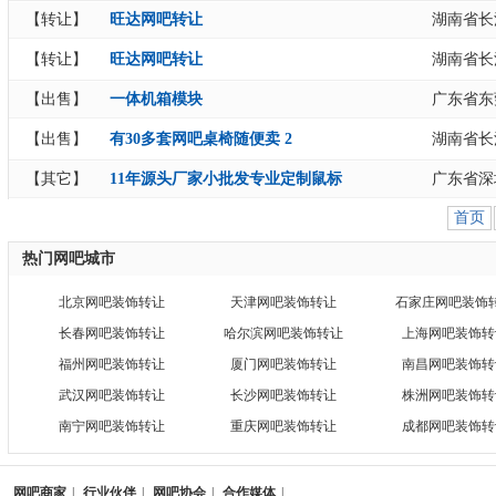
【转让】
旺达网吧转让
湖南省长
【转让】
旺达网吧转让
湖南省长
【出售】
一体机箱模块
广东省东
【出售】
有30多套网吧桌椅随便卖 2
湖南省长
【其它】
11年源头厂家小批发专业定制鼠标
广东省深
首页
热门网吧城市
北京网吧装饰转让
天津网吧装饰转让
石家庄网吧装饰
长春网吧装饰转让
哈尔滨网吧装饰转让
上海网吧装饰转
福州网吧装饰转让
厦门网吧装饰转让
南昌网吧装饰转
武汉网吧装饰转让
长沙网吧装饰转让
株洲网吧装饰转
南宁网吧装饰转让
重庆网吧装饰转让
成都网吧装饰转
网吧商家
|
行业伙伴
|
网吧协会
|
合作媒体
|