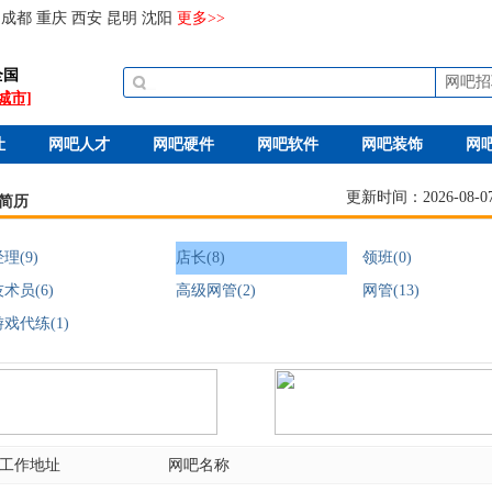
成都
重庆
西安
昆明
沈阳
更多>>
全国
网吧招
城市]
让
网吧人才
网吧硬件
网吧软件
网吧装饰
网
更新时间：2026-08-07 
简历
理(9)
店长(8)
领班(0)
术员(6)
高级网管(2)
网管(13)
游戏代练(1)
工作地址
网吧名称