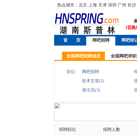
热点城市：
北京
上海
天津
深圳
广州
长沙
[切换
首 页
网吧招聘
网吧转
全国网吧招聘信息
全国网吧求职
职位:
网吧招聘
经
技术主管(2)
技
保洁员(3)
招聘职位
招聘人数