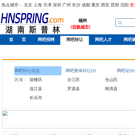
热点城市：
北京
上海
天津
深圳
广州
长沙
成都
重庆
西安
昆明
沈阳
更
福州
[切换城市]
首 页
网吧招聘
网吧转让
网吧人才
网吧
网吧转让信息
网吧整体转让(0)
网吧证(0)
区域：
鼓楼区
台江区
仓山区
连江县
罗源县
闽清县
长乐市