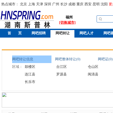
热点城市：
北京
上海
天津
深圳
广州
长沙
成都
重庆
西安
昆明
沈阳
更
福州
[切换城市]
首 页
网吧招聘
网吧转让
网吧人才
网吧
网吧转让信息
网吧整体转让(0)
网吧证(0)
区域：
鼓楼区
台江区
仓山区
连江县
罗源县
闽清县
长乐市