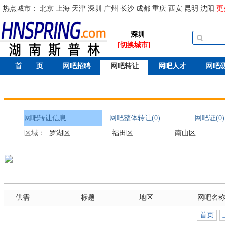
热点城市：
北京
上海
天津
深圳
广州
长沙
成都
重庆
西安
昆明
沈阳
更
深圳
[切换城市]
首 页
网吧招聘
网吧转让
网吧人才
网吧
网吧转让信息
网吧整体转让(0)
网吧证(0)
区域：
罗湖区
福田区
南山区
供需
标题
地区
网吧名
首页