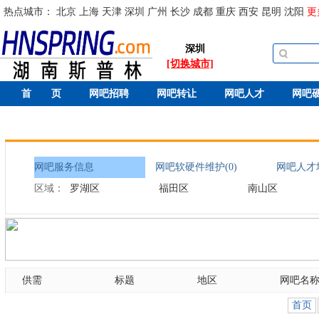
热点城市：
北京
上海
天津
深圳
广州
长沙
成都
重庆
西安
昆明
沈阳
更
深圳
[切换城市]
首 页
网吧招聘
网吧转让
网吧人才
网吧
网吧服务信息
网吧软硬件维护(0)
网吧人才培
区域：
罗湖区
福田区
南山区
供需
标题
地区
网吧名
首页