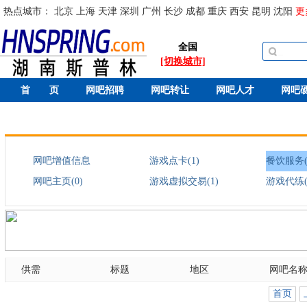
热点城市：
北京
上海
天津
深圳
广州
长沙
成都
重庆
西安
昆明
沈阳
更
全国
[切换城市]
首 页
网吧招聘
网吧转让
网吧人才
网吧
网吧增值信息
游戏点卡(1)
餐饮服务(
网吧主页(0)
游戏虚拟交易(1)
游戏代练(
供需
标题
地区
网吧名
首页