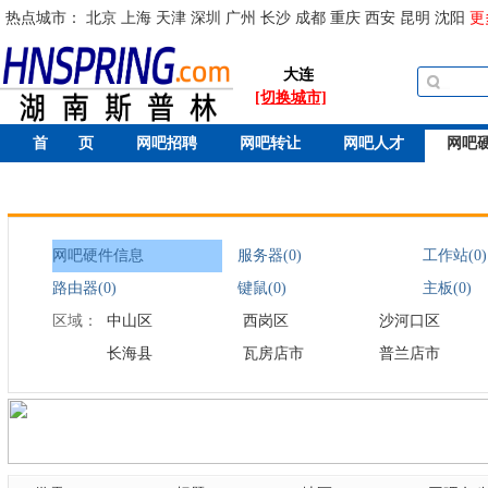
热点城市：
北京
上海
天津
深圳
广州
长沙
成都
重庆
西安
昆明
沈阳
更
大连
[切换城市]
首 页
网吧招聘
网吧转让
网吧人才
网吧
网吧硬件信息
服务器(0)
工作站(0)
路由器(0)
键鼠(0)
主板(0)
区域：
中山区
西岗区
沙河口区
长海县
瓦房店市
普兰店市