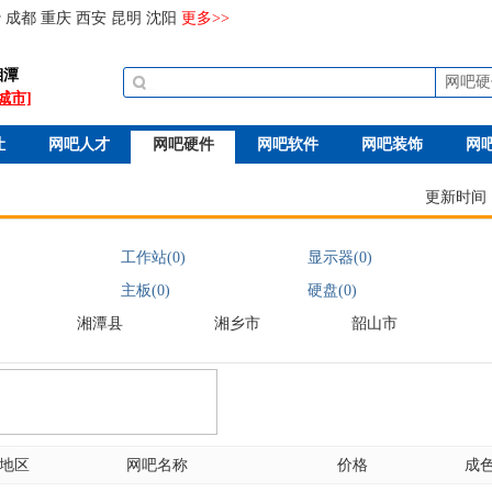
沙
成都
重庆
西安
昆明
沈阳
更多>>
湘潭
网吧硬
城市]
让
网吧人才
网吧硬件
网吧软件
网吧装饰
网
更新时间：20
工作站(0)
显示器(0)
主板(0)
硬盘(0)
湘潭县
湘乡市
韶山市
地区
网吧名称
价格
成