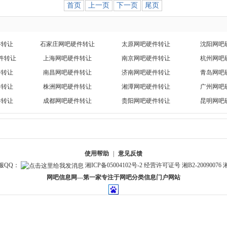
首页
上一页
下一页
尾页
件转让
石家庄网吧硬件转让
太原网吧硬件转让
沈阳网吧
件转让
上海网吧硬件转让
南京网吧硬件转让
杭州网吧
件转让
南昌网吧硬件转让
济南网吧硬件转让
青岛网吧
件转让
株洲网吧硬件转让
湘潭网吧硬件转让
广州网吧
件转让
成都网吧硬件转让
贵阳网吧硬件转让
昆明网吧
使用帮助
|
意见反馈
客服QQ：
湘ICP备05004102号-2
经营许可证号 湘B2-20090076
湘
网吧信息网---第一家专注于网吧分类信息门户网站