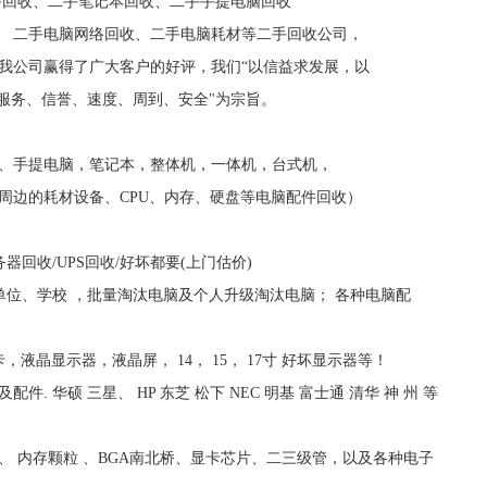
备回收、二手笔记本回收、二手手提电脑回收
收 二手电脑网络回收、二手电脑耗材等二手回收公司，
我公司赢得了广大客户的好评，我们“以信益求发展，以
"服务、信誉、速度、周到、安全"为宗旨。
提电脑，笔记本，整体机，一体机，台式机，
周边的耗材设备、CPU、内存、硬盘等电脑配件回收）
收/UPS回收/好坏都要(上门估价)
、学校 ，批量淘汰电脑及个人升级淘汰电脑； 各种电脑配
，液晶显示器，液晶屏， 14， 15， 17寸 好坏显示器等！
硕 三星、 HP 东芝 松下 NEC 明基 富士通 清华 神 州 等
存颗粒 、BGA南北桥、显卡芯片、二三级管，以及各种电子