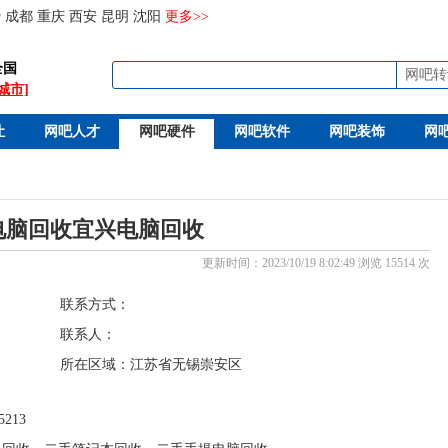
沙
成都
重庆
西安
昆明
沈阳
更多>>
全国
网吧转
城市]
让
网吧人才
网吧硬件
网吧软件
网吧装饰
网
电脑回收宜兴电脑回收
更新时间：2023/10/19 8:02:49 浏览 15514 次
联系方式：
联系人：
所在区域：江苏省无锡崇安区
75213