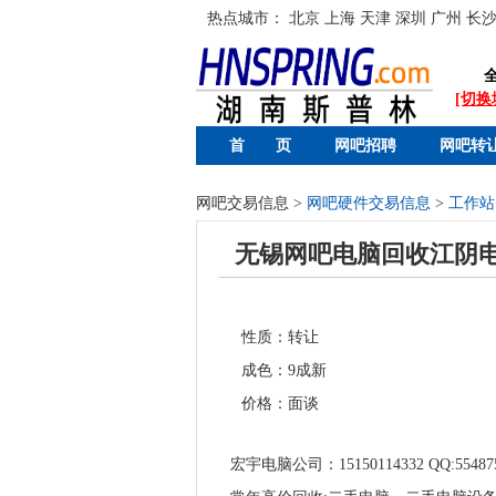
热点城市：
北京
上海
天津
深圳
广州
长
[切换
首 页
网吧招聘
网吧转
网吧交易信息 >
网吧硬件交易信息
>
工作站
无锡网吧电脑回收江阴
性质：转让
成色：9成新
价格：面谈
宏宇电脑公司：15150114332 QQ:5548