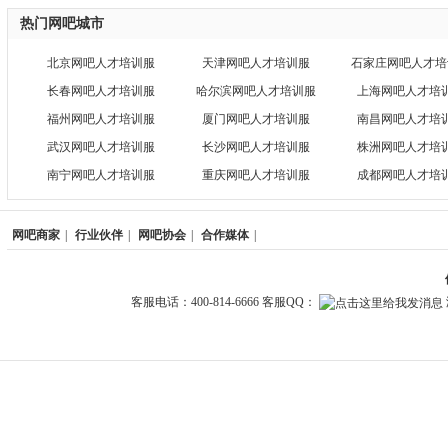
热门网吧城市
北京网吧人才培训服
天津网吧人才培训服
石家庄网吧人才培
长春网吧人才培训服
哈尔滨网吧人才培训服
上海网吧人才培
福州网吧人才培训服
厦门网吧人才培训服
南昌网吧人才培
武汉网吧人才培训服
长沙网吧人才培训服
株洲网吧人才培
南宁网吧人才培训服
重庆网吧人才培训服
成都网吧人才培
网吧商家
|
行业伙伴
|
网吧协会
|
合作媒体
|
客服电话：400-814-6666 客服QQ：