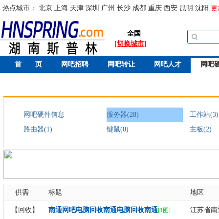
热点城市：
北京
上海
天津
深圳
广州
长沙
成都
重庆
西安
昆明
沈阳
更
全国
[切换城市]
首 页
网吧招聘
网吧转让
网吧人才
网吧
网吧硬件信息
服务器(28)
工作站(3)
路由器(1)
键鼠(0)
主板(2)
供需
标题
地区
【回收】
南通网吧电脑回收南通电脑回收南通
江苏省南
[1图]