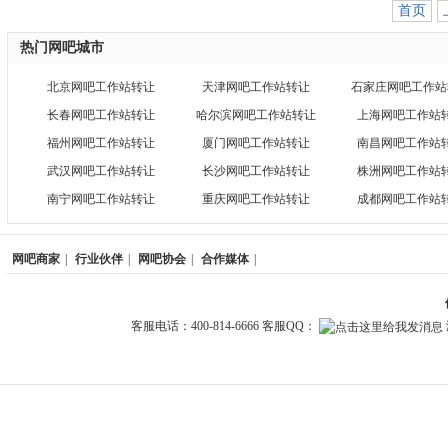
首页
热门网吧城市
北京网吧工作站转让
天津网吧工作站转让
石家庄网吧工作站
长春网吧工作站转让
哈尔滨网吧工作站转让
上海网吧工作站
福州网吧工作站转让
厦门网吧工作站转让
南昌网吧工作站
武汉网吧工作站转让
长沙网吧工作站转让
株洲网吧工作站
南宁网吧工作站转让
重庆网吧工作站转让
成都网吧工作站
网吧商家
|
行业伙伴
|
网吧协会
|
合作媒体
|
客服电话：400-814-6666 客服QQ：