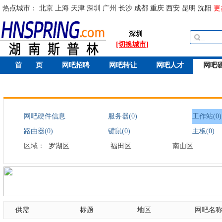
热点城市：
北京
上海
天津
深圳
广州
长沙
成都
重庆
西安
昆明
沈阳
更
深圳
[切换城市]
首 页
网吧招聘
网吧转让
网吧人才
网吧
网吧硬件信息
服务器(0)
工作站(0)
路由器(0)
键鼠(0)
主板(0)
区域：
罗湖区
福田区
南山区
供需
标题
地区
网吧名