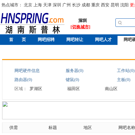
热点城市：
北京
上海
天津
深圳
广州
长沙
成都
重庆
西安
昆明
沈阳
更
深圳
[切换城市]
首 页
网吧招聘
网吧转让
网吧人才
网吧
网吧硬件信息
服务器(0)
工作站(0)
路由器(0)
键鼠(0)
主板(0)
区域：
罗湖区
福田区
南山区
供需
标题
地区
网吧名